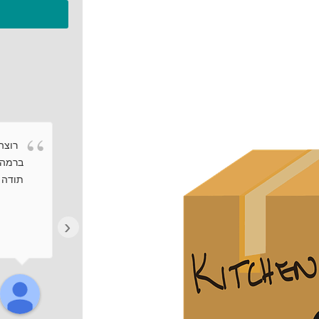
רוצה 
ברמה 
תודה ר
‹