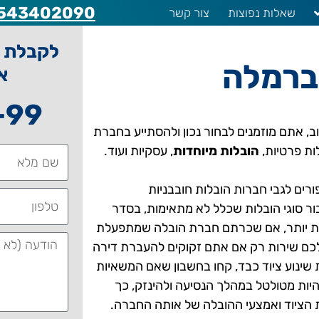
543402090
שאלות נפוצות
צור קשר
לקבלת ה
ברמלה
א
-99
, אתם מוזמנים לבחור נכון ולהסתייע בחברת
ות פרטיות,
הובלות מיוחדות
, עסקיות ועוד.
רים לגבי חברות הובלות חובבניות
ר סוגי הובלות שכלל לא מתאימות, בסדר
וטות יותר, אם שכרתם חברת הובלה שמתפעלת
לכם שירות רק אם אתם זקוקים להעברת דירה
שינוע ציוד כבד, קחו בחשבון שאם המשאיות
היות מטולטל במהלך הנסיעה ולהינזק, כך
 הציוד ואמצעי ההובלה של אותה החברה.