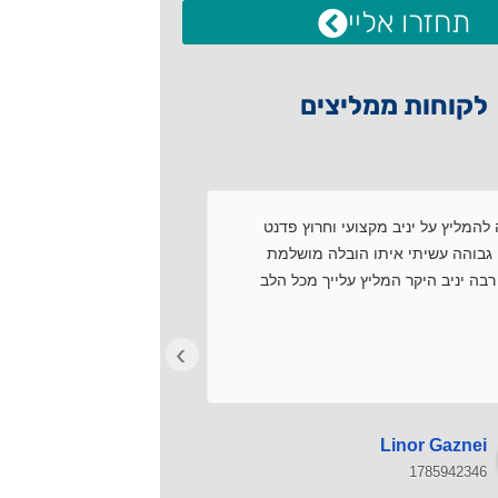
תחזרו אליי
לקוחות ממליצים
להמליץ על יניב מקצועי וחרוץ פדנט
שירות מקצועי.עמידה ב
גבוהה עשיתי איתו הובלה מושלמת
עם התמחויות.פתרון בע
בה יניב היקר המליץ עלייך מכל הלב
רצון טוב.מרוצים מאוד!
›
Avi Dar
Linor Gaznei
1785911369
1785942346