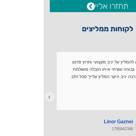
תחזרו אליי
לקוחות ממליצים
להמליץ על יניב מקצועי וחרוץ פדנט
שירות מקצועי.עמידה ב
גבוהה עשיתי איתו הובלה מושלמת
עם התמחויות.פתרון בע
בה יניב היקר המליץ עלייך מכל הלב
רצון טוב.מרוצים מאוד!
›
Avi Dar
Linor Gaznei
1785911369
1785942346