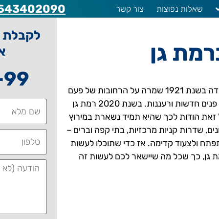
543402090
שאלות נפוצות
צור קשר
לקבלת ה
רמת גן
א
-99
הקסם של העיר רמת גן טמון בכמה מקומות. העיר הותיקה שנוסדה בשנת 1921 שמרה על הרחובות של פעם
ועל השדרות המרכזיות מלאות בעצים בה, אבל לבשה על עצמה פנים חדשות ורעננות. בשנת 2020 רמת גן
 זאת הודות לכך שהיא תמיד נשארת במירוץ
נים, שדרות קניות מרכזיות, בתי קפה וברים –
פתח ולצעוד קדימה. אז כדי שתוכלו לעשות
ת גן, כך שכל מה שיישאר לכם לעשות זה