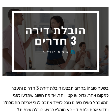
בשעה טובה! בקרוב תבצעו הובלת דירת 3 חדרים ותעברו
למקום אחר, גדול או קטן יותר. אז מה חשוב שתדעו לפני
המעבר? באילו טיפים נוכל לצייד אתכם לגבי אריזת התכולה?
ומדוע אחת ולתמיד – לא מומלץ לבצע הובלה עצמית?