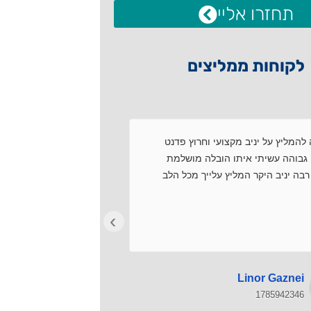
תחזרו אליי
לקוחות ממליצים
להמליץ על יניב מקצועי וחרוץ פדנט
שירות מקצועי.עמידה ב
גבוהה עשיתי איתו הובלה מושלמת
עם התמחויות.פתרון בע
בה יניב היקר המליץ עלייך מכל הלב
רצון טוב.מרוצים מאוד!
›
Avi Dar
Linor Gaznei
1785911369
1785942346