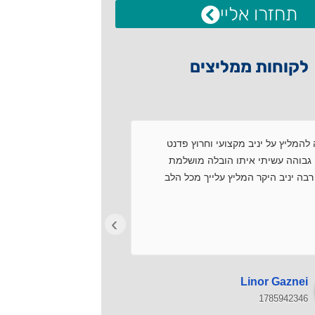
תחזרו אליי
לקוחות ממליצים
להמליץ על יניב מקצועי וחרוץ פדנט
שירות מקצועי.עמידה ב
גבוהה עשיתי איתו הובלה מושלמת
עם התמחויות.פתרון בע
בה יניב היקר המליץ עלייך מכל הלב
רצון טוב.מרוצים מאוד!
›
Avi Dar
Linor Gaznei
1785911369
1785942346