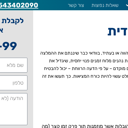
543402090
שאלות נפוצות
צור קשר
לקבלת ה
דית
א
-99
ווה או בעתיד, בוודאי כבר שיננתם את ההמלצה
הנים מלוח זמנים פנוי יחסית, שיגדיל את
 מוקדם – על פי הדעה הרווחת – יכול להבטיח
חלט עשוי להיות כורח המציאות. כך תעשו את זה
ובלות אשר מוזמנות תוך פרק זמן קצר (מה