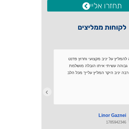
תחזרו אליי
לקוחות ממליצים
להמליץ על יניב מקצועי וחרוץ פדנט
שירות מקצועי.עמידה ב
גבוהה עשיתי איתו הובלה מושלמת
עם התמחויות.פתרון בע
בה יניב היקר המליץ עלייך מכל הלב
רצון טוב.מרוצים מאוד!
›
Avi Dar
Linor Gaznei
1785911369
1785942346