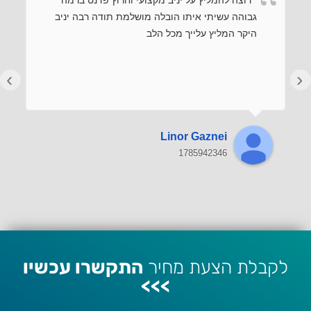
רוצה להמליץ על יניב מקצועי וחרוץ פדנט ברמה
גבוהה עשיתי איתו הובלה מושלמת תודה רבה יניב
היקר המליץ עלייך מכל הלב
›
‹
Linor Gaznei
1785942346
לקבלת הצעת מחיר
התקשרו עכשיו
>>>