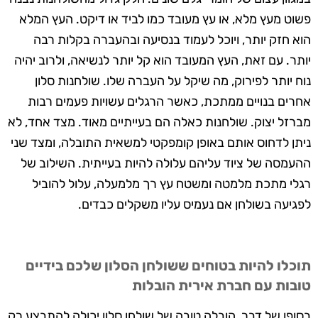
פשוט מעץ מלא, או עץ מעובד כמו לביד או דיקט. העץ המלא
הוא חזק יותר, ויוכל לעמוד בנסיעה ובהעברה בקלות רבה
יותר. עם זאת, העץ המעובד הוא קל יותר לנשיאה, ולרוב יהיה
נוח יותר לפירוק, מה שיקל על העברה שלו. שולחנות סלון
אחרים בנויים ממתכת, כאשר הרגלים עשויות פעמים רבות
מברזל יצוק. שולחנות כאלה הם בעייתיים מאוד. מצד אחד, לא
ניתן לדחוס אותם באופן קומפקטי למשאית התובלה, ומצד שני
ההעמסה של ציוד עליהם עלולה להיות בעייתית. השילוב של
רגלי מתכת מלמטה ומשטח עץ רך מלמעלה, עלול להוביל
לפגיעה בשולחן אם נעמיס עליו משקלים כבדים.
תוכלו להיות בטוחים ששולחן הסלון שלכם בידיים
טובות עם חברת אירית הובלות
בסופו של דבר, הובלה טובה של שולחן סלון יכולה להתבצע רק