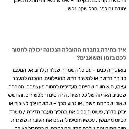
לרכוש היקר לכם. בקיצור – שימוש בשירותי הובלה באבן
יהודה זה לפני הכל שקט נפשי.
איך בחירה בחברת ההובלה הנכונה יכולה לחסוך
לכם בזמן ומשאבים?
בואו נהיה כנים – עם כל השמחה שנלווית לרוב אל המעבר
לדירה חדשה או למשרד חדש מהניילונים, ההכנה למעבר
עצמו, היא חוויה שהייתם מעדיפים לחסוך מעצמכם. הטרחה
שסביב האריזה של כל הציוד, הרהיטים והמכשירים, והחשש
שאולי שכחתם משהו, או גרוע מכך – שמשהו ילך לאיבוד או
ינזק בדרך, פשוט הופכים את תהליך מעבר הדירה / משרד
לסיוט מתמשך. עכשיו תוסיפו לזה גם את העובדה ששגרת
היום התובענית שלכם ממשיכה להתקיים במקביל לצורך