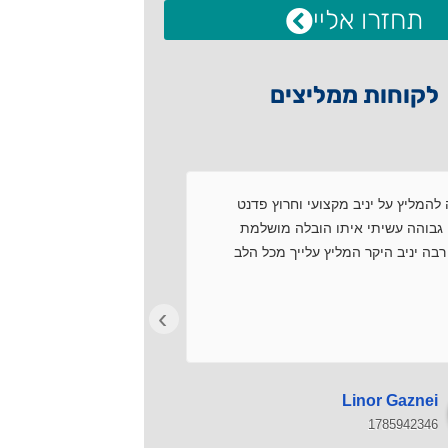
תחזרו אליי
לקוחות ממליצים
להמליץ על יניב מקצועי וחרוץ פדנט
שירות מקצועי.עמידה ב
גבוהה עשיתי איתו הובלה מושלמת
עם התמחויות.פתרון בע
בה יניב היקר המליץ עלייך מכל הלב
רצון טוב.מרוצים מאוד!
›
Avi Dar
Linor Gaznei
1785911369
1785942346