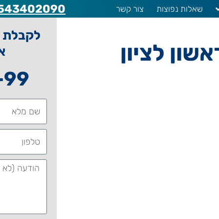
543402090
שאלות נפוצות
צור קשר
לקבלת ה
שון לציון
א
-99