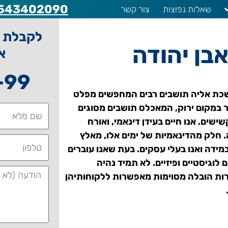
543402090
שאלות נפוצות
צור קשר
לקבלת ה
בן יהודה
א
-99
ושכת אליה תושבים רבים המחפשים מפלט
 במקום ירוק, המאכלס תושבים מסוגים
ישים. אנו חיים בעידן דינאמי, ואורח
ה. חלק מהדינאמיות של ימים אלו, מאלץ
מידה ואנו בעלי עסקים. בעת שאנו עוברים
וגיסטיים ופיזיים. לא תמיד נהיה
ברות הובלה מסוימות מאפשרות ללקוחותיהן