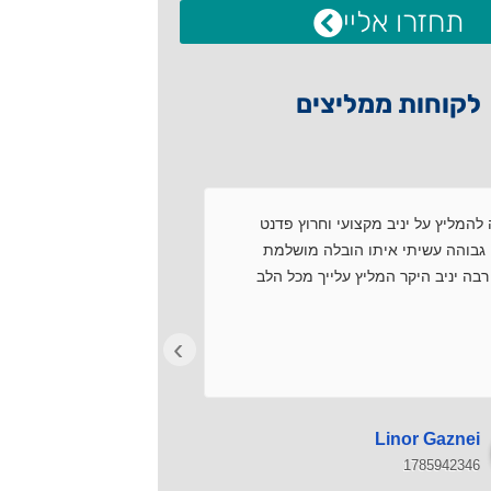
תחזרו אליי
לקוחות ממליצים
להמליץ על יניב מקצועי וחרוץ פדנט
שירות מקצועי.עמידה ב
גבוהה עשיתי איתו הובלה מושלמת
עם התמחויות.פתרון בע
בה יניב היקר המליץ עלייך מכל הלב
רצון טוב.מרוצים מאוד!
›
Avi Dar
Linor Gaznei
1785911369
1785942346