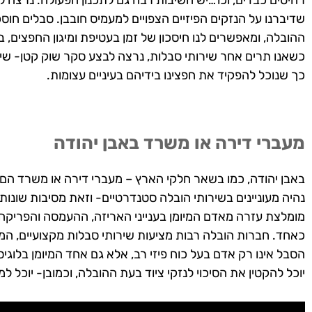
רהיטים כבדים, וכו'…יש חשיבות רבה גם לתכנון הפעולה. נרצה למנ
שדיברנו על הנזקים הפיזיים הצפויים למעמיס חובבן. סבלים חוס
ההובלה, ומאפשרים לנו חיסכון של זמן בעטיפת ומיגון החפצים
כשאנו תרים אחר שירותי סבלות, נרצה לבצע סקר שוק קטן- שיסייע
כך שנוכל להפקיד את חפצינו בידיהם בעיניים עצומות.
מעברי דירה או משרד באבן יהודה
באבן יהודה, כמו בשאר חלקי הארץ – מעברי דירה או משרד הם ענ
נהיה מעוניינים בשירותי הובלה סטנדרטיים- וזאת מסיבות שונות.
מומלצת עזרה מאדם המיומן בענייני האריזה, ההעמסה והפריקה, ע
כאחד. חברות הובלה רבות מציעות שירותי סבלות מקצועיים, המ
הסבל אינו רק אדם בעל כוח פיזי רב, אלא גם אחד המיומן בלוג
יוכל להקטין את הסיכוי לנזקי ציוד בעת ההובלה, וכמובן- יוכל למנ